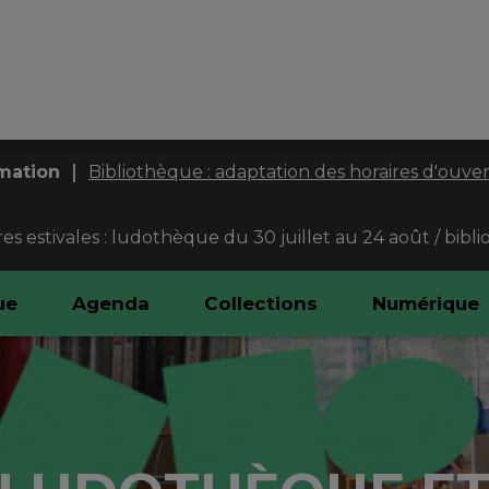
|
mation
Bibliothèque : adaptation des horaires d'ouve
s estivales : ludothèque du 30 juillet au 24 août / bib
ue
Agenda
Collections
Numérique