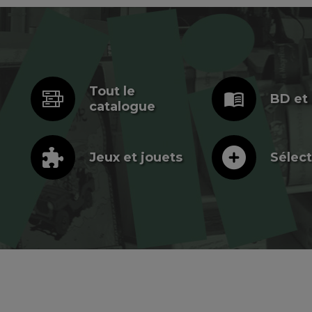
Tout le
menu_book
BD et
catalogue
Jeux et jouets
Sélect