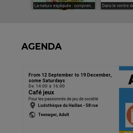
agique. 5
La nature expliquée : comprendre les cycles du vivant
AGENDA
From 12 September to 19 December,
some Saturdays
De
14:00
à
16:00
Café jeux
Pour les passionnés de jeu de société
location_on
Ludothèque du Haillan - 58 rue
Edmond Rostand 33185 LE HAILLAN
public
Teenager, Adult