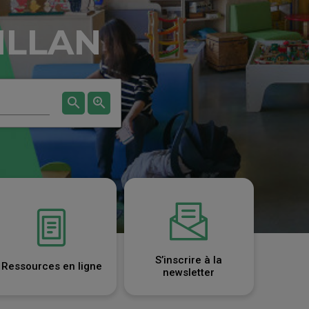
T
ILLAN
search
zoom_in
Start
Start
search
advanced
search
S’inscrire à la
Ressources en ligne
newsletter