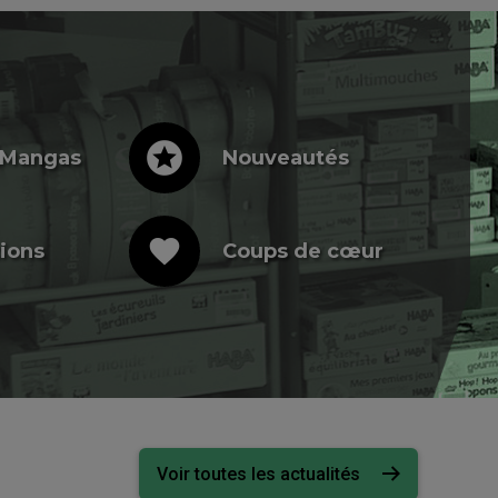
stars
 Mangas
Nouveautés
favorite
ions
Coups de cœur
Voir toutes les actualités