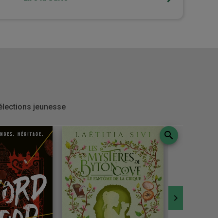
élections jeunesse
search