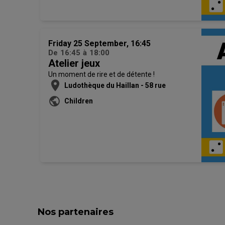
Friday 25 September, 16:45
De
16:45
à
18:00
Atelier jeux
Un moment de rire et de détente !
location_on
Ludothèque du Haillan - 58 rue
Edmond Rostand 33185 LE HAILLAN
public
Children
Nos partenaires