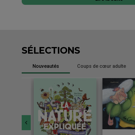
SÉLECTIONS
Nouveautés
Coups de cœur adulte
-
Slide
1
currently
focused