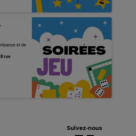
r
ambiance et de
58 rue
LE HAILLAN
t
Suivez-nous