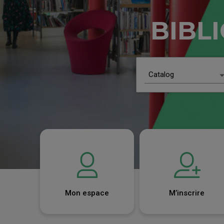
BIBL
Scenario choices
Catalog
Quick search
All
Catalog
Agenda
Website page
Advanced search
Mon espace
M’inscrire