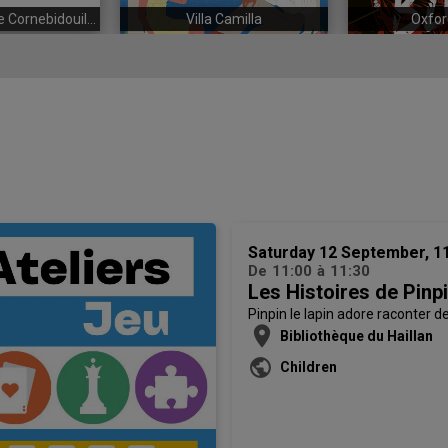
Dans le ventre de Cornebidouille
Villa Camilla
Oxfor
Saturday 12 September, 1
De
11:00
à
11:30
Les Histoires de Pinp
Pinpin le lapin adore raconter de
location_on
Bibliothèque du Haillan
public
Children