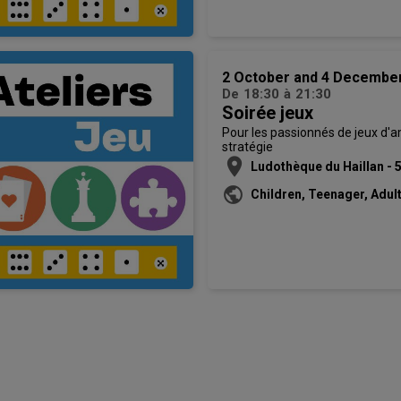
2 October and 4 Decembe
De
18:30
à
21:30
Soirée jeux
Pour les passionnés de jeux d'
stratégie
location_on
Ludothèque du Haillan - 
Edmond Rostand 33185 
public
Children, Teenager, Adul